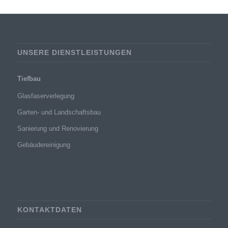
UNSERE DIENSTLEISTUNGEN
Tiefbau
Glasfaserverlegung
Garten- und Landschaftsbau
Sanierung und Renovierung
Gebäudereinigung
KONTAKTDATEN